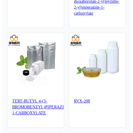
dioxaborolan-2-yl)pyridin-
2-yl)piperazine-1-
carboxylate
TERT-BUTYL 4-(3-
RVX-208
BROMOBENZYL)PIPERAZINE-
1-CARBOXYLATE