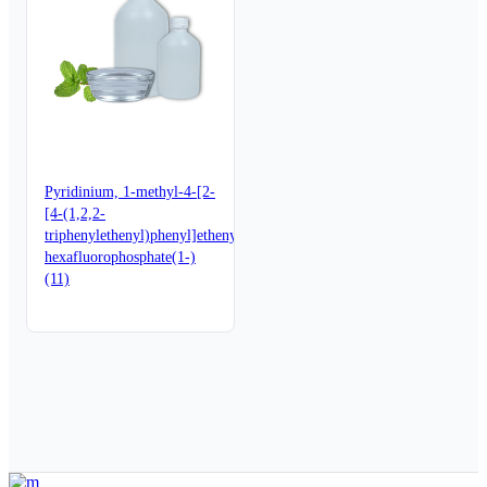
Pyridinium, 1-methyl-4-[2-
[4-(1,2,2-
triphenylethenyl)phenyl]ethenyl]-,
hexafluorophosphate(1-)
(11)