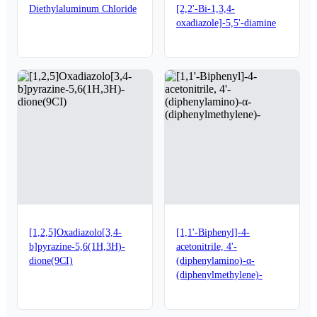
Diethylaluminum Chloride
[2,2'-Bi-1,3,4-
oxadiazole]-5,5'-diamine
[1,2,5]Oxadiazolo[3,4-
[1,1'-Biphenyl]-4-
b]pyrazine-5,6(1H,3H)-
acetonitrile, 4'-
dione(9CI)
(diphenylamino)-α-
(diphenylmethylene)-