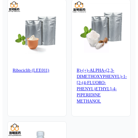
Ribociclib (LEE011)
R)-(+)-ALPHA-(2,3-
DIMETHOXYPHENYL)-1-
[2-(4-FLUORO-
PHENYL)ETHYL]-4-
PIPERIDINE
METHANOL