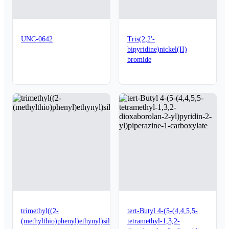
UNC-0642
Tris(2,2'-
bipyridine)nickel(II)
bromide
trimethyl((2-
tert-Butyl 4-(5-(4,4,5,5-
(methylthio)phenyl)ethynyl)silane
tetramethyl-1,3,2-